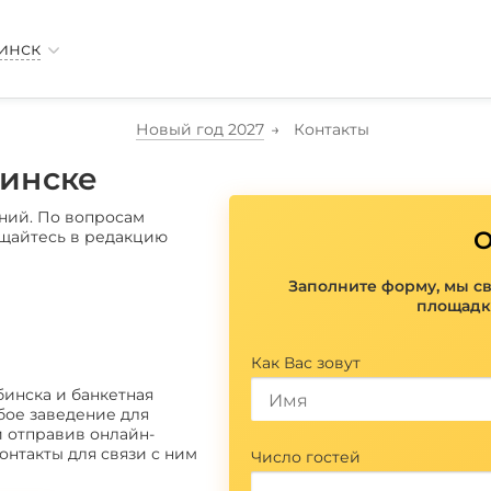
инск
Новый год 2027
Контакты
бинске
ний. По вопросам
О
ащайтесь в редакцию
Заполните форму, мы с
площадк
Как Вас зовут
инска и банкетная
бое заведение для
и отправив онлайн-
онтакты для связи с ним
Число гостей