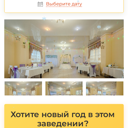
Выберите дату
*
*
*
*
*
Хотите новый год в этом
заведении?